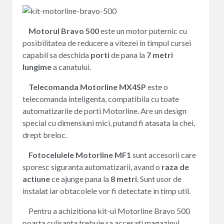
Motorul Bravo 500
este un motor puternic cu
posibilitatea de reducere a vitezei in timpul cursei
capabil sa deschida
porti
de pana la
7 metri
lungime
a canatului.
Telecomanda Motorline MX4SP
este o
telecomanda inteligenta, compatibila cu toate
automatizarile de porti Motorline. Are un design
special cu dimensiuni mici, putand fi atasata la chei,
drept breloc.
Fotocelulele Motorline MF1
sunt accesorii care
sporesc siguranta automatizarii, avand o
raza de
actiune
ce ajunge pana la
8 metri
. Sunt usor de
instalat iar obtacolele vor fi detectate in timp util.
Pentru a achizitiona kit-ul Motorline Bravo 500
poarta culisanta trebuie sa accesati magazinul