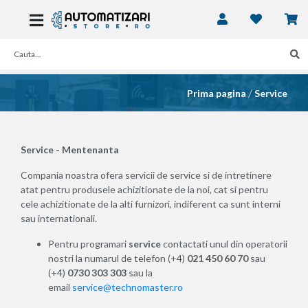
/
Prima pagina
Service
Service - Mentenanta
Compania noastra ofera servicii de service si de intretinere
atat pentru produsele achizitionate de la noi, cat si pentru
cele achizitionate de la alti furnizori, indiferent ca sunt interni
sau internationali.
Pentru programari
service
contactati unul din operatorii
nostri la numarul de telefon (+4)
021 450 60 70
sau
(+4)
0730 303 303
sau la
email
service@technomaster.ro