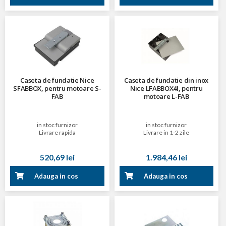
Caseta de fundatie Nice
Caseta de fundatie din inox
SFABBOX, pentru motoare S-
Nice LFABBOX4I, pentru
FAB
motoare L-FAB
in stoc furnizor
in stoc furnizor
Livrare rapida
Livrare in 1-2 zile
520,69 lei
1.984,46 lei
Adauga in cos
Adauga in cos