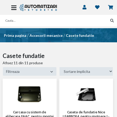
/
/
Prima pagina
Accesorii mecanice
Casete fundatie
Casete fundatie
Afisez
11
din 11 produse
Filtreaza
Carcasa cu sistem de
Caseta de fundatie Nice
eliberare FAAC, pentru montaj
LFABBOX4, pentru motoare L-