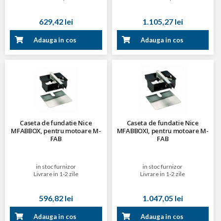
629,42 lei
1.105,27 lei
Adauga in cos
Adauga in cos
Caseta de fundatie Nice
Caseta de fundatie Nice
MFABBOX, pentru motoare M-
MFABBOXI, pentru motoare M-
FAB
FAB
in stoc furnizor
in stoc furnizor
Livrare in 1-2 zile
Livrare in 1-2 zile
596,82 lei
1.047,05 lei
Adauga in cos
Adauga in cos