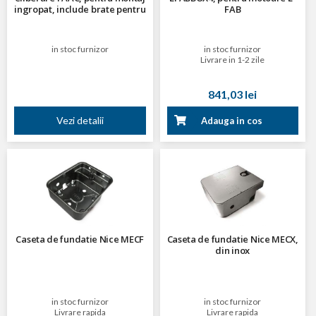
ingropat, include brate pentru
FAB
deschidere la 110 grade
in stoc furnizor
in stoc furnizor
Livrare in 1-2 zile
841,03 lei
Vezi detalii
Adauga in cos
Caseta de fundatie Nice MECF
Caseta de fundatie Nice MECX,
din inox
in stoc furnizor
in stoc furnizor
Livrare rapida
Livrare rapida