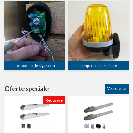
Fotocelule de siguranta
Lampi de semnalizare
Oferte speciale
Vezi oferte
Reducere