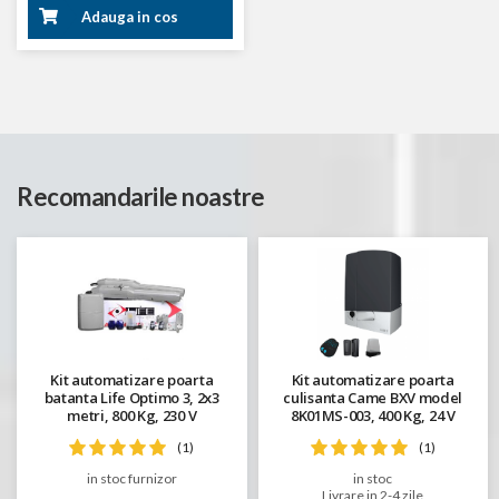
Adauga in cos
Recomandarile noastre
Kit automatizare poarta
Kit automatizare poarta
batanta Life Optimo 3, 2x3
culisanta Came BXV model
metri, 800 Kg, 230 V
8K01MS-003, 400 Kg, 24 V
(1)
(1)
in stoc furnizor
in stoc
Livrare in 2-4 zile