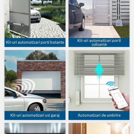
Kit-uri automatizari porti
Kit-uri automatizari porti batante
culisante
Kit-uri automatizari usi garaj
Automatizari de umbrire