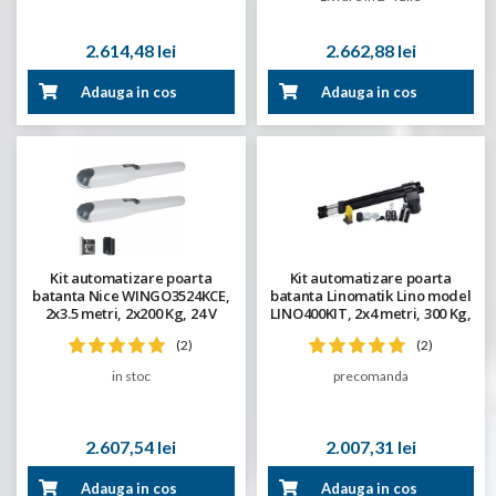
2.614,48 lei
2.662,88 lei
Adauga in cos
Adauga in cos
Kit automatizare poarta
Kit automatizare poarta
batanta Nice WINGO3524KCE,
batanta Linomatik Lino model
2x3.5 metri, 2x200 Kg, 24 V
LINO400KIT, 2x4 metri, 300 Kg,
230 V
(2)
(2)
in stoc
precomanda
2.607,54 lei
2.007,31 lei
Adauga in cos
Adauga in cos