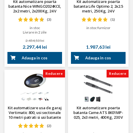
Kit automatizare poarta
Kit automatizare poarta
batanta Nice WINGO2024KCE,
batanta Life Optimo 2, 2x2.5
2x2 metri, 2x200 Kg, 24 V
metri, 250 Kg, 24 V
(3)
(1)
in stoc
in stoc furnizor
Livrare in 2 zile
2.454,53 lei
2.297,44 lei
1.987,63 lei
Adauga in cos
Adauga in cos
Reducere
Reducere
Kit automatizare usa de garaj
Kit automatizare poarta
Vertimatic 800, usi sectionale
batanta Came ATS 8K01MP-
10 metri patrati si usi batante
025, 2x3 metri, 400 Kg, 230 V
13 metri patrati
(2)