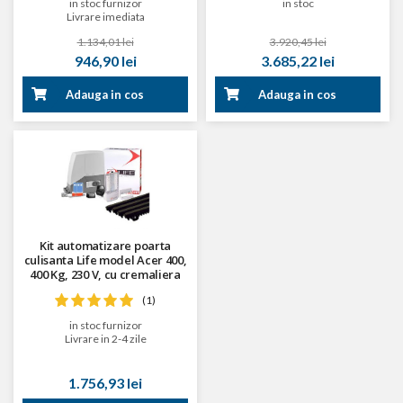
in stoc furnizor
in stoc
Livrare imediata
1.134,01 lei
3.920,45 lei
946,90 lei
3.685,22 lei
Adauga in cos
Adauga in cos
Kit automatizare poarta
culisanta Life model Acer 400,
400 Kg, 230 V, cu cremaliera
(1)
in stoc furnizor
Livrare in 2-4 zile
1.756,93 lei