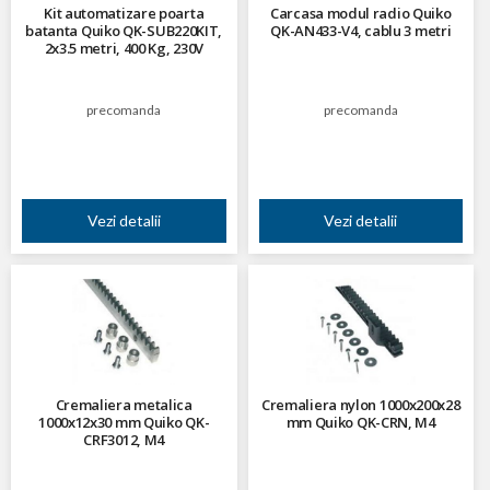
Kit automatizare poarta
Carcasa modul radio Quiko
batanta Quiko QK-SUB220KIT,
QK-AN433-V4, cablu 3 metri
2x3.5 metri, 400 Kg, 230V
precomanda
precomanda
Vezi detalii
Vezi detalii
Cremaliera metalica
Cremaliera nylon 1000x200x28
1000x12x30 mm Quiko QK-
mm Quiko QK-CRN, M4
CRF3012, M4