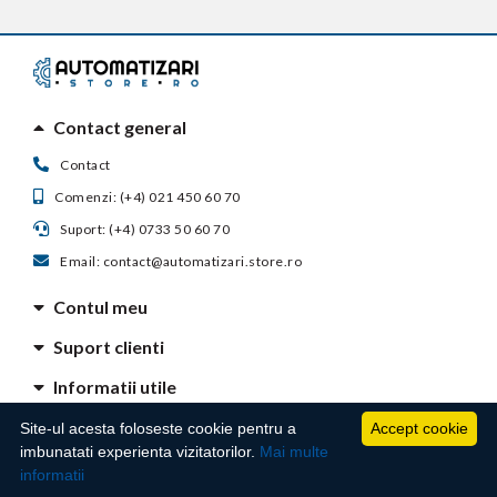
Contact general
Contact
Comenzi: (+4) 021 450 60 70
Suport: (+4) 0733 50 60 70
Email: contact@automatizari.store.ro
Contul meu
Suport clienti
Informatii utile
Site-ul acesta foloseste cookie pentru a
Accept cookie
imbunatati experienta vizitatorilor.
Mai multe
Techno Master Autosafe S.R.L. - Str. Ghimpati, nr. 23, Bloc 2, Scara 3, Etaj 1, Ap. 70,
informatii
Sector 4 ,Bucuresti Romania, CUI: RO31933603