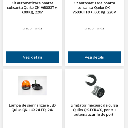
Kit automatizare poarta
Kit automatizare poarta
culisanta Quiko QK-V600KIT+,
culisanta Quiko QK-
600 Kg, 220V
V600KITFX+, 600 Kg, 220 V
precomanda
precomanda
Vezi detalii
Vezi detalii
Lampa de semnalizare LED
Limitator mecanic de cursa
Quiko QK-LUX24LED, 24V
Quiko QK-FCR400, pentru
automatizarile de porti
batante din seria Rotello