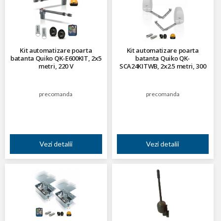
Kit automatizare poarta
Kit automatizare poarta
batanta Quiko QK-E600KIT, 2x5
batanta Quiko QK-
metri, 220 V
SCA24KITWB, 2x2.5 metri, 300
Kg, 24V
precomanda
precomanda
Vezi detalii
Vezi detalii