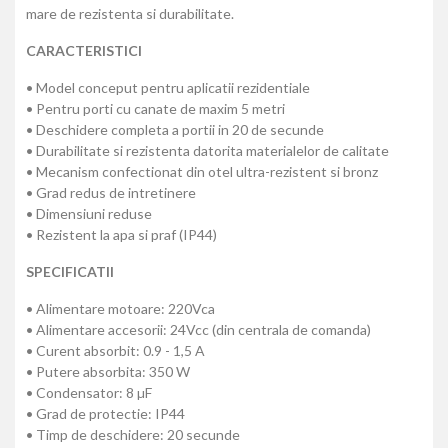
mare de rezistenta si durabilitate.
CARACTERISTICI
• Model conceput pentru aplicatii rezidentiale
• Pentru porti cu canate de maxim 5 metri
• Deschidere completa a portii in 20 de secunde
• Durabilitate si rezistenta datorita materialelor de calitate
• Mecanism confectionat din otel ultra-rezistent si bronz
• Grad redus de intretinere
• Dimensiuni reduse
• Rezistent la apa si praf (IP44)
SPECIFICATII
• Alimentare motoare: 220Vca
• Alimentare accesorii: 24Vcc (din centrala de comanda)
• Curent absorbit: 0.9 - 1,5 A
• Putere absorbita: 350 W
• Condensator: 8 µF
• Grad de protectie: IP44
• Timp de deschidere: 20 secunde