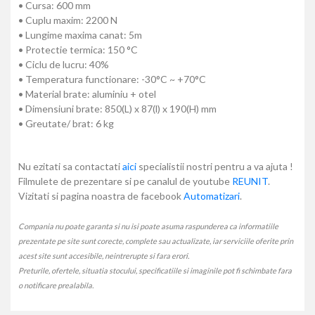
• Cursa: 600 mm
• Cuplu maxim: 2200 N
• Lungime maxima canat: 5m
• Protectie termica: 150 °C
• Ciclu de lucru: 40%
• Temperatura functionare: -30°C ~ +70°C
• Material brate: aluminiu + otel
• Dimensiuni brate: 850(L) x 87(l) x 190(H) mm
• Greutate/ brat: 6 kg
Nu ezitati sa contactati
aici
specialistii nostri pentru a va ajuta !
Filmulete de prezentare si pe canalul de youtube
REUNIT
.
Vizitati si pagina noastra de facebook
Automatizari
.
Compania nu poate garanta si nu isi poate asuma raspunderea ca informatiile
prezentate pe site sunt corecte, complete sau actualizate, iar serviciile oferite prin
acest site sunt accesibile, neintrerupte si fara erori.
Preturile, ofertele, situatia stocului, specificatiile si imaginile pot fi schimbate fara
o notificare prealabila.