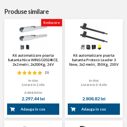
Produse similare
Reducere
Kit automatizare poarta
Kit automatizare poarta
batanta Nice WINGO2024KCE,
batanta Proteco Leader 3
2x2 metri, 2x200 Kg, 24 V
New, 2x2 metri, 350 Kg, 230 V
(3)
in stoc
in stoc
Livrare in 2 zile
Livrare in 2-4 zile
2.454,53 lei
2.297,44 lei
2.808,82 lei
Adauga in cos
Adauga in cos