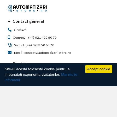
Contact general
Contact
Comenzi: (+4) 021 450 60 70
Suport: (+4) 0733 50 60 70
Email: contact@automatizari.store.ro
Contul meu
Site-ul acesta foloseste cookie pentru a
Accept cookie
Suport clienti
imbunatati experienta vizitatorilor.
Mai multe
informatii
Informatii utile
Techno Master Autosafe S.R.L. - Str. Ghimpati, nr. 23, Bloc 2, Scara 3, Etaj 1, Ap. 70,
Sector 4 ,Bucuresti Romania, CUI: RO31933603