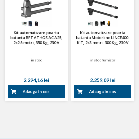
Kit automatizare poarta
Kit automatizare poarta
batanta BFT ATHOS AC A25,
batanta Motorline LINCE400-
2x2.5 metri, 350 Kg, 230 V
KIT, 2x3 metri, 300 Kg, 230 V
in stoc
in stoc furnizor
2.294,16 lei
2.259,09 lei
Adauga in cos
Adauga in cos