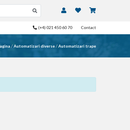
(+4) 021 450 60 70
Contact
/
/
agina
Automatizari diverse
Automatizari trape