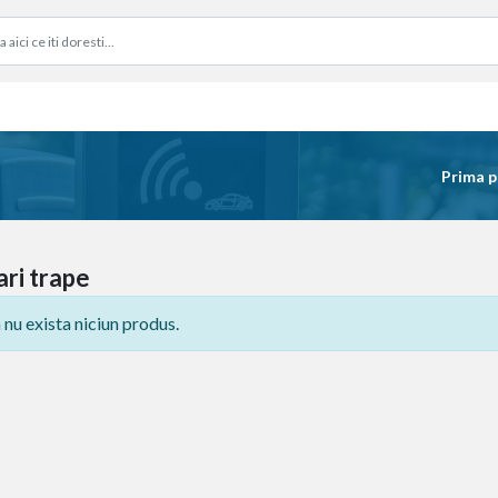
Prima p
ri trape
 nu exista niciun produs.