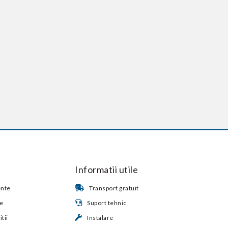
Informatii utile
ente
Transport gratuit
te
Suport tehnic
tii
Instalare