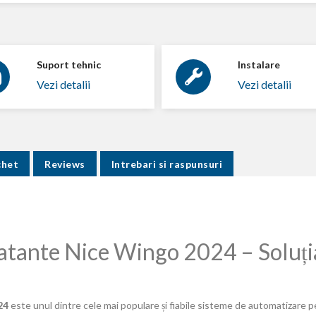
Suport tehnic
Instalare
Vezi detalii
Vezi detalii
chet
Reviews
Intrebari si raspunsuri
atante Nice Wingo 2024 – Soluți
24
este unul dintre cele mai populare și fiabile sisteme de automatizare p