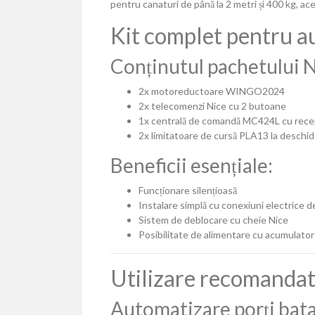
pentru canaturi de până la 2 metri și 400 kg, aces
Kit complet pentru au
Conținutul pachetului
2x motoreductoare WINGO2024
2x telecomenzi Nice cu 2 butoane
1x centrală de comandă MC424L cu recep
2x limitatoare de cursă PLA13 la deschi
Beneficii esențiale:
Funcționare silențioasă
Instalare simplă cu conexiuni electrice d
Sistem de deblocare cu cheie Nice
Posibilitate de alimentare cu acumulator
Utilizare recomanda
Automatizare porți bata