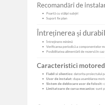
Recomandări de instala
Poartă cu stâlpi subțiri
Suport fix plan
Întreținerea și durab
Întreținere minimă
Verificarea periodică a componentelor m
Posibilitatea alimentării de rezervă în ca
Caracteristici motor
Fiabil si silentios:
datorita proiectului 
Usor de instalat:
dupa asamblarea motor
Sistem de deblocare usor de folosit:
c
Limitatoare de cursa mecanice:
sunt p