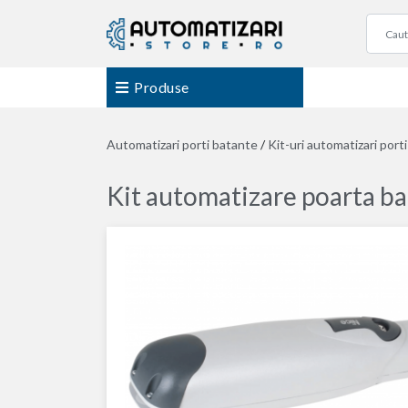
Produse
Automatizari porti batante
/
Kit-uri automatizari port
Kit automatizare poarta b