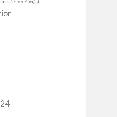
tru utilizare rezidențială.
rior
024