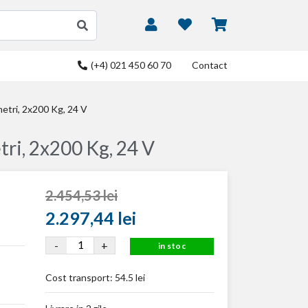
(+4) 021 450 60 70
Contact
tri, 2x200 Kg, 24 V
ri, 2x200 Kg, 24 V
2.454,53 lei
2.297,44 lei
-
+
in stoc
Cost transport:
54.5 lei