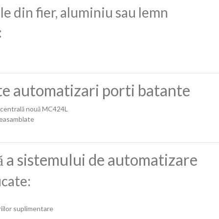
le din fier, aluminiu sau lemn
:
lte automatizari porti batante
centrală nouă MC424L
reasamblate
ă a sistemului de automatizare
icate:
riilor suplimentare