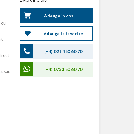
Livrare in 2 zile
Adauga in cos
 cu
Adauga la favorite
rt
(+4) 021 450 60 70
direct
(+4) 0733 50 60 70
ct sau