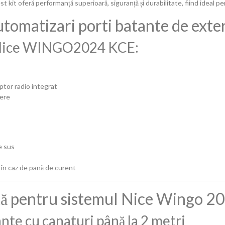
t kit oferă performanță superioară, siguranță și durabilitate, fiind ideal pen
tomatizari porti batante de exte
 Nice WINGO2024 KCE:
tor radio integrat
dere
e sus
 în caz de pană de curent
tă pentru sistemul Nice Wingo 2
nte cu canaturi până la 2 metri