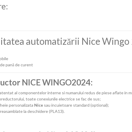
re:
ilitatea automatizării Nice Wing
obile
z de pană de curent
eductor NICE WINGO2024:
patentat al componentelor interne si numarului redus de piese aflate in m
eductorului, toate conexiunile electrice se fac de sus;
heie personalizata
Nice
sau incuietoare standard (optional);
reasamblate la deschidere (PLA13).