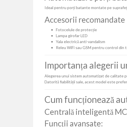
Ideal pentru porți batante montate pe suprafeț
Accesorii recomandate p
Fotocelule de protecție
Lampa girofar LED
Yala electrică anti-vandalism
Releu WiFi sau GSM pentru control din 
Importanța alegerii u
Alegerea unui sistem automatizat de calitate
Datorită fiabilității sale, acest model este pref
Cum funcționează au
Centrală inteligentă M
Funcții avansate: