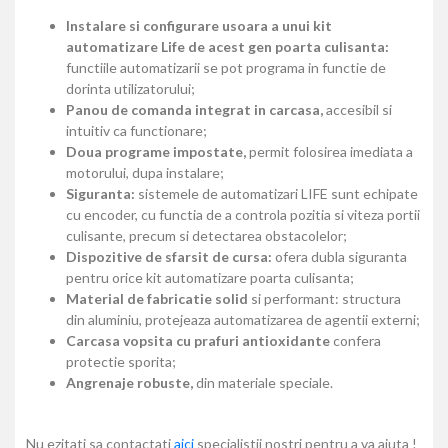
Instalare si configurare usoara a unui kit
automatizare Life de acest gen poarta culisanta:
functiile automatizarii se pot programa in functie de
dorinta utilizatorului;
Panou de comanda integrat in carcasa,
accesibil si
intuitiv ca functionare;
Doua programe impostate,
permit folosirea imediata a
motorului, dupa instalare;
Siguranta:
sistemele de automatizari LIFE sunt echipate
cu encoder, cu functia de a controla pozitia si viteza portii
culisante, precum si detectarea obstacolelor;
Dispozitive de sfarsit de cursa:
ofera dubla siguranta
pentru orice kit automatizare poarta culisanta;
Material de fabricatie solid
si performant: structura
din aluminiu, protejeaza automatizarea de agentii externi;
Carcasa vopsita cu prafuri antioxidante
confera
protectie sporita;
Angrenaje robuste,
din materiale speciale.
Nu ezitati sa contactati
aici
specialistii nostri pentru a va ajuta !