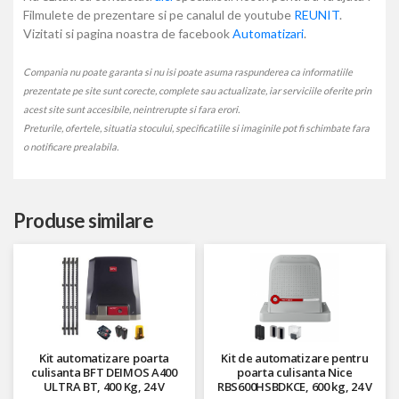
Filmulete de prezentare si pe canalul de youtube
REUNIT
.
Vizitati si pagina noastra de facebook
Automatizari
.
Compania nu poate garanta si nu isi poate asuma raspunderea ca informatiile
prezentate pe site sunt corecte, complete sau actualizate, iar serviciile oferite prin
acest site sunt accesibile, neintrerupte si fara erori.
Preturile, ofertele, situatia stocului, specificatiile si imaginile pot fi schimbate fara
o notificare prealabila.
Produse similare
Kit automatizare poarta
Kit de automatizare pentru
culisanta BFT DEIMOS A400
poarta culisanta Nice
ULTRA BT, 400 Kg, 24 V
RBS600HSBDKCE, 600 kg, 24 V