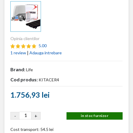
Opinia clientilor
5.00
|
1 review
Adauga intrebare
Brand:
Life
Cod produs:
KITACER4
1.756,93 lei
-
+
in stoc furnizor
Cost transport:
54.5 lei