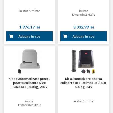
in stoc furnizor
in stoc
Livrare in 2-4 zile
1.976,17 lei
3.032,99 lei
Adauga in cos
Adauga in cos
Kit de automatizare pentru
Kit automatizare poarta
poarta culisanta Nice
culisanta BFT Deimos BT A600,
RO600KLT, 600 kg, 230 V
600 Kg, 24 V
in stoc
in stoc furnizor
Livrare in 2-4 zile