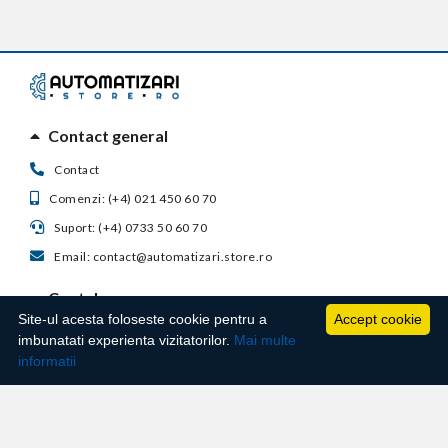
Contact general
Contact
Comenzi: (+4) 021 450 60 70
Suport: (+4) 0733 50 60 70
Email: contact@automatizari.store.ro
Contul meu
Site-ul acesta foloseste cookie pentru a
Accept cookie
Suport clienti
imbunatati experienta vizitatorilor.
Mai multe
informatii
Informatii utile
Techno Master Autosafe S.R.L. - Str. Ghimpati, nr. 23, Bloc 2, Scara 3, Etaj 1, Ap. 70,