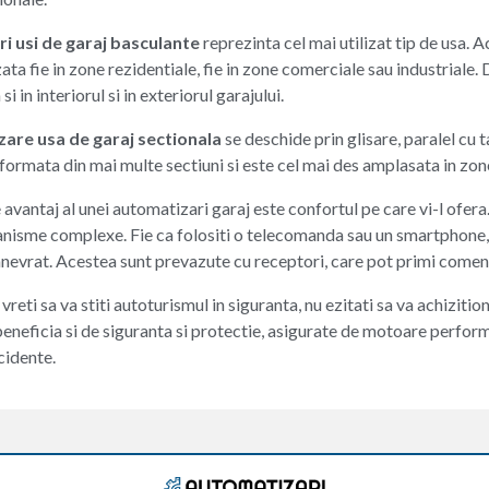
i usi de garaj basculante
reprezinta cel mai utilizat tip de usa. 
izata fie in zone rezidentiale, fie in zone comerciale sau industriale
si in interiorul si in exteriorul garajului.
are usa de garaj sectionala
se deschide prin glisare, paralel cu 
formata din mai multe sectiuni si este cel mai des amplasata in zon
avantaj al unei automatizari garaj este confortul pe care vi-l ofera.
nisme complexe. Fie ca folositi o telecomanda sau un smartphone, 
anevrat. Acestea sunt prevazute cu receptori, care pot primi comen
vreti sa va stiti autoturismul in siguranta, nu ezitati sa va achiziti
eneficia si de siguranta si protectie, asigurate de motoare performa
cidente.