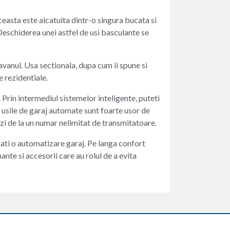
Aceasta este alcatuita dintr-o singura bucata si
. Deschiderea unei astfel de usi basculante se
tavanul. Usa sectionala, dupa cum ii spune si
e rezidentiale.
 Prin intermediul sistemelor inteligente, puteti
usile de garaj automate sunt foarte usor de
zi de la un numar nelimitat de transmitatoare.
onati o automatizare garaj. Pe langa confort
nte si accesorii care au rolul de a evita