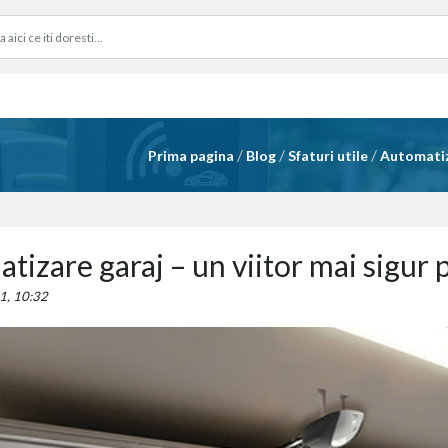
/
/
/
Prima pagina
Blog
Sfaturi utile
Automatiza
tizare garaj – un viitor mai sigur
1, 10:32