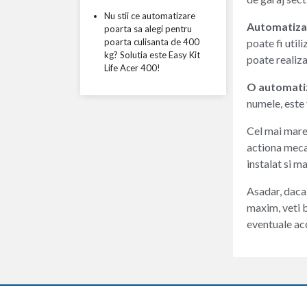
Nu stii ce automatizare
Automatizar
poarta sa alegi pentru
poarta culisanta de 400
poate fi util
kg? Solutia este Easy Kit
poate realiza 
Life Acer 400!
O automatiz
numele, este 
Cel mai mare 
actiona meca
instalat si m
Asadar, daca 
maxim, veti b
eventuale ac