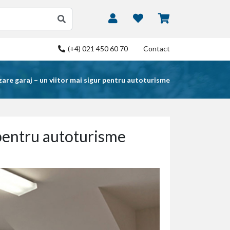
(+4) 021 450 60 70
Contact
re garaj – un viitor mai sigur pentru autoturisme
 pentru autoturisme