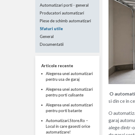
Automatizari porti - general
Producatori automatizari
Piese de schimb automatizari
Sfaturi utile
General
Documentatii
Articole recente
Alegerea unei automatizari
pentru usa de garaj
Alegerea unei automatizari
O automati
pentru porti culisante
si din ce in 
Alegerea unei automatizari
pentru porti batante
O automatizar
garaj automat
Automatizari.Store.Ro –
Locul in care gasesti orice
alege dintr-o
automatizare!
de garaj sect