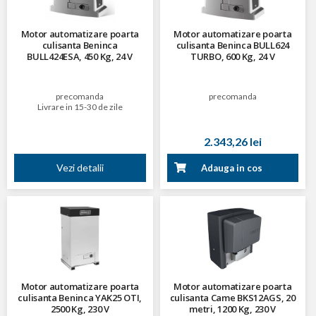
Motor automatizare poarta
Motor automatizare poarta
culisanta Beninca
culisanta Beninca BULL624
BULL424ESA, 450 Kg, 24 V
TURBO, 600 Kg, 24 V
precomanda
precomanda
Livrare in 15-30 de zile
2.343,26 lei
Vezi detalii
Adauga in cos
Motor automatizare poarta
Motor automatizare poarta
culisanta Beninca YAK25 OTI,
culisanta Came BKS12AGS, 20
2500 Kg, 230 V
metri, 1200 Kg, 230 V