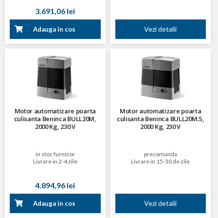
3.691,06 lei
Vezi detalii
Adauga in cos
Motor automatizare poarta
Motor automatizare poarta
culisanta Beninca BULL20M,
culisanta Beninca BULL20M.S,
2000 Kg, 230 V
2000 Kg, 230 V
in stoc furnizor
precomanda
Livrare in 2-4 zile
Livrare in 15-30 de zile
4.894,96 lei
Vezi detalii
Adauga in cos