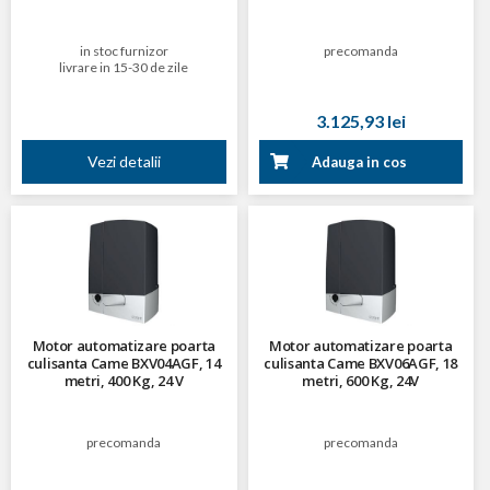
in stoc furnizor
precomanda
livrare in 15-30 de zile
3.125,93 lei
Vezi detalii
Adauga in cos
Motor automatizare poarta
Motor automatizare poarta
culisanta Came BXV04AGF, 14
culisanta Came BXV06AGF, 18
metri, 400 Kg, 24 V
metri, 600 Kg, 24V
precomanda
precomanda