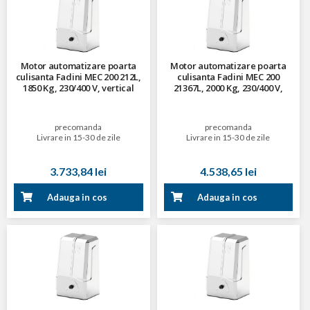
Motor automatizare poarta
Motor automatizare poarta
culisanta Fadini MEC 200 212L,
culisanta Fadini MEC 200
1850 Kg, 230/400 V, vertical
21367L, 2000 Kg, 230/400 V,
vertical, cu electrofrana si
racire cu aer
precomanda
precomanda
Livrare in 15-30 de zile
Livrare in 15-30 de zile
3.733,84 lei
4.538,65 lei
Adauga in cos
Adauga in cos