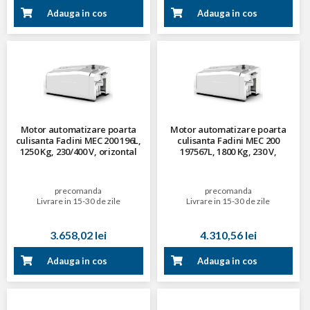
Adauga in cos
Adauga in cos
Motor automatizare poarta
Motor automatizare poarta
culisanta Fadini MEC 200 196L,
culisanta Fadini MEC 200
1250 Kg, 230/400 V, orizontal
197567L, 1800 Kg, 230 V,
orizontal, cu electrofrana si
racire cu aer
precomanda
precomanda
Livrare in 15-30 de zile
Livrare in 15-30 de zile
3.658,02 lei
4.310,56 lei
Adauga in cos
Adauga in cos