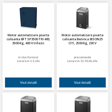
Motor automatizare poarta
Motor automatizare poarta
culisanta BFT SP3500 TRI 400,
culisanta Beninca BISON25
3500 Kg, 400 V trifazic
OTI, 2500 Kg, 230 V
in stoc furnizor
precomanda
Livrare in 1-2 zile
Livrare in 15-30 de zile
Vezi detalii
Vezi detalii