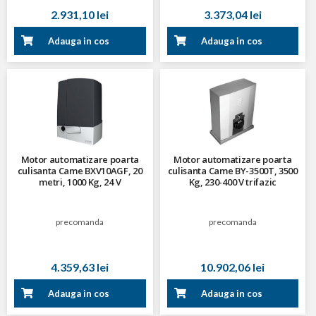
2.931,10 lei
3.373,04 lei
Adauga in cos
Adauga in cos
Motor automatizare poarta
Motor automatizare poarta
culisanta Came BXV10AGF, 20
culisanta Came BY-3500T, 3500
metri, 1000 Kg, 24 V
Kg, 230-400 V trifazic
precomanda
precomanda
4.359,63 lei
10.902,06 lei
Adauga in cos
Adauga in cos