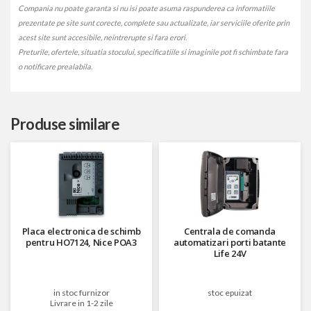
Compania nu poate garanta si nu isi poate asuma raspunderea ca informatiile
prezentate pe site sunt corecte, complete sau actualizate, iar serviciile oferite prin
acest site sunt accesibile, neintrerupte si fara erori.
Preturile, ofertele, situatia stocului, specificatiile si imaginile pot fi schimbate fara
o notificare prealabila.
Produse similare
Placa electronica de schimb
Centrala de comanda
pentru HO7124, Nice POA3
automatizari porti batante
Life 24V
in stoc furnizor
stoc epuizat
Livrare in 1-2 zile