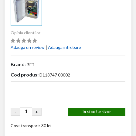
Opinia clientilor
|
Adauga un review
Adauga intrebare
Brand:
BFT
Cod produs:
D113747 00002
-
+
in stoc furnizor
Cost transport:
30 lei