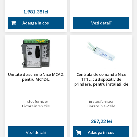
1.981,38 lei
Vezi detalii
Adauga in cos
Unitate de schimb Nice MCA2,
Centrala de comanda Nice
pentru MC424L
TT1L, cu dispozitiv de
prindere, pentru instalatii de
iluminat/irigat, 230 Vca pana
la 500 W, receptor radio
integrat
in stoc furnizor
in stoc furnizor
Livrare in 1-2 zile
Livrare in 1-2 zile
287,22 lei
Vezi detalii
Adauga in cos