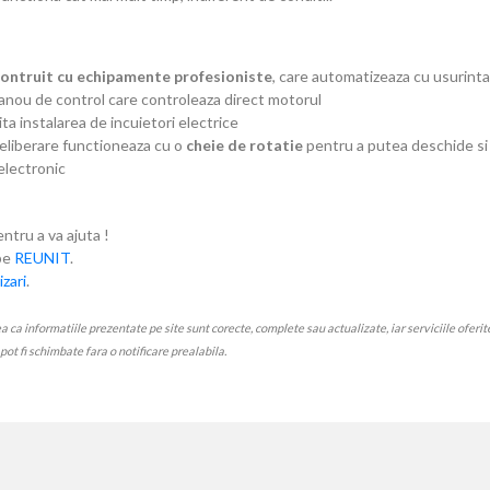
contruit cu echipamente profesioniste
, care automatizeaza cu usurinta 
anou de control care controleaza direct motorul
ta instalarea de incuietori electrice
 eliberare functioneaza cu o
cheie de rotatie
pentru a putea deschide si
 electronic
entru a va ajuta !
ube
REUNIT
.
zari
.
 informatiile prezentate pe site sunt corecte, complete sau actualizate, iar serviciile oferite p
e pot fi schimbate fara o notificare prealabila.