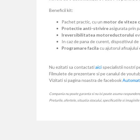
Beneficii kit:
Pachet practic, cu un
motor de viteze 
Protectie anti-strivire
asigurata prin p
Ireversibilitatea motoreductorului
evi
In caz de pana de curent, dispozitivul de
Programare facila
cu ajutorul afisajului
Nu ezitati sa contactati
aici
specialistii nostri p
Filmulete de prezentare si pe canalul de yout
Vizitati si pagina noastra de facebook
Automati
Compania nu poate garanta si nu isi poate asuma raspunderea ca
Preturile, ofertele, situatia stocului, specificatiile si imaginil