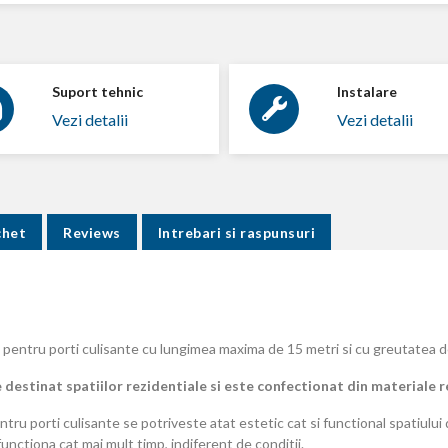
Suport tehnic
Instalare
Vezi detalii
Vezi detalii
chet
Reviews
Intrebari si raspunsuri
 pentru porti culisante cu lungimea maxima de 15 metri si cu greutatea d
 destinat spatiilor rezidentiale si este confectionat din materiale 
tru porti culisante se potriveste atat estetic cat si functional spatiulu
unctiona cat mai mult timp, indiferent de conditii.