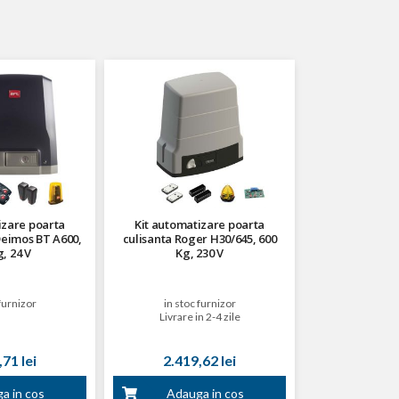
izare poarta
Kit automatizare poarta
Deimos BT A600,
culisanta Roger H30/645, 600
, 24 V
Kg, 230 V
furnizor
in stoc furnizor
Livrare in 2-4 zile
71 lei
2.419,62 lei
a in cos
Adauga in cos