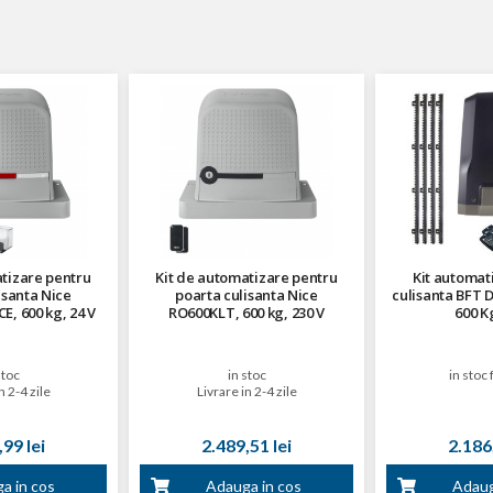
tizare pentru
Kit de automatizare pentru
Kit automat
isanta Nice
poarta culisanta Nice
culisanta BFT 
, 600 kg, 24 V
RO600KLT, 600 kg, 230 V
600 Kg
stoc
in stoc
in stoc 
n 2-4 zile
Livrare in 2-4 zile
99 lei
2.489,51 lei
2.186,
a in cos
Adauga in cos
Adaug