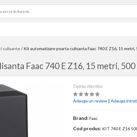
ti culisante
/
Kit automatizare poarta culisanta Faac 740 E Z16, 15 metri,
lisanta Faac 740 E Z16, 15 metri, 500
Opinia clientilor
|
Adauga un review
Adauga intre
Brand:
Faac
Cod produs:
KIT 740 E Z16 5