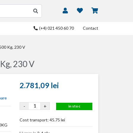
(+4) 021 450 60 70
Contact
 500 Kg, 230 V
 Kg, 230 V
2.781,09 lei
bare
-
+
in stoc
Cost transport:
45.75 lei
00KG