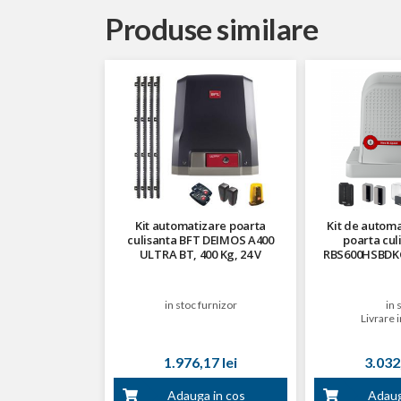
Produse similare
Kit automatizare poarta
Kit de automa
culisanta BFT DEIMOS A400
poarta cul
ULTRA BT, 400 Kg, 24 V
RBS600HSBDKCE
in stoc furnizor
in 
Livrare i
1.976,17 lei
3.032,
Adauga in cos
Adaug