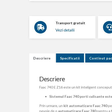
Transport gratuit
Vezi detalii
Descriere
Specificatii
Continut pa
Descriere
Faac 740 E Z16 este un kit inteligent conceput
Sistemul Faac 740 porti culisante este
Prin urmare, un
kit automatizare Faac 740
pen
nevoie de o
automatizare Faac 740
pentru a f