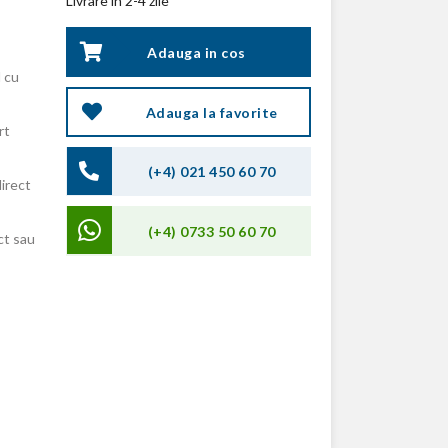
Livrare in 2-4 zile
Adauga in cos
 cu
Adauga la favorite
rt
(+4) 021 450 60 70
direct
(+4) 0733 50 60 70
ct sau