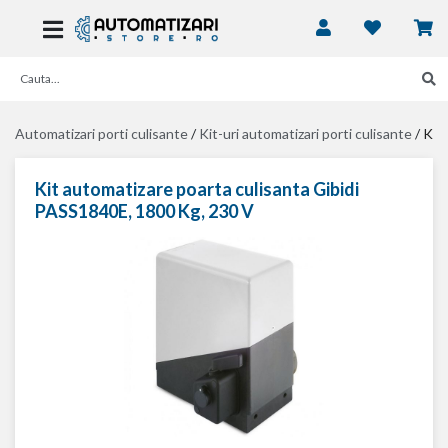
Automatizari porti culisante
/
Kit-uri automatizari porti culisante
/
Kit
Kit automatizare poarta culisanta Gibidi
PASS1840E, 1800 Kg, 230 V