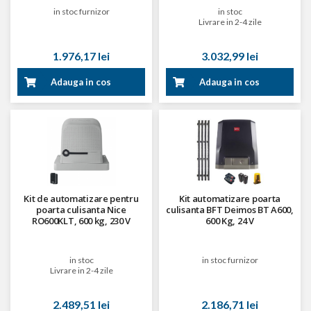
in stoc furnizor
in stoc
Livrare in 2-4 zile
1.976,17 lei
3.032,99 lei
Adauga in cos
Adauga in cos
Kit de automatizare pentru
Kit automatizare poarta
poarta culisanta Nice
culisanta BFT Deimos BT A600,
RO600KLT, 600 kg, 230 V
600 Kg, 24 V
in stoc
in stoc furnizor
Livrare in 2-4 zile
2.489,51 lei
2.186,71 lei