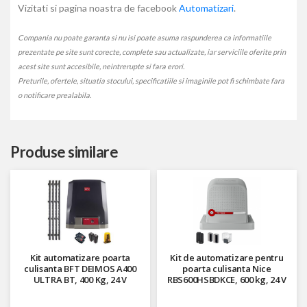
Vizitati si pagina noastra de facebook
Automatizari
.
Compania nu poate garanta si nu isi poate asuma raspunderea ca informatiile
prezentate pe site sunt corecte, complete sau actualizate, iar serviciile oferite prin
acest site sunt accesibile, neintrerupte si fara erori.
Preturile, ofertele, situatia stocului, specificatiile si imaginile pot fi schimbate fara
o notificare prealabila.
Produse similare
Kit automatizare poarta
Kit de automatizare pentru
culisanta BFT DEIMOS A400
poarta culisanta Nice
ULTRA BT, 400 Kg, 24 V
RBS600HSBDKCE, 600 kg, 24 V