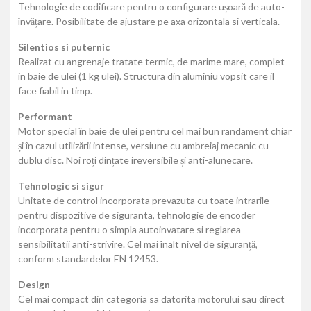
Tehnologie de codificare pentru o configurare ușoară de auto-
învățare. Posibilitate de ajustare pe axa orizontala si verticala.
Silentios si puternic
Realizat cu angrenaje tratate termic, de marime mare, complet
in baie de ulei (1 kg ulei). Structura din aluminiu vopsit care il
face fiabil in timp.
Performant
Motor special în baie de ulei pentru cel mai bun randament chiar
și în cazul utilizării intense, versiune cu ambreiaj mecanic cu
dublu disc. Noi roți dințate ireversibile și anti-alunecare.
Tehnologic si sigur
Unitate de control incorporata prevazuta cu toate intrarile
pentru dispozitive de siguranta, tehnologie de encoder
incorporata pentru o simpla autoinvatare si reglarea
sensibilitatii anti-strivire. Cel mai înalt nivel de siguranță,
conform standardelor EN 12453.
Design
Cel mai compact din categoria sa datorita motorului sau direct