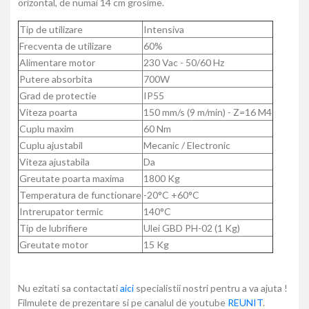
orizontal, de numai 14 cm grosime.
Tip de utilizare
Intensiva
Frecventa de utilizare
60%
Alimentare motor
230 Vac - 50/60 Hz
Putere absorbita
700W
Grad de protectie
IP55
Viteza poarta
150 mm/s (9 m/min) - Z=16 M4
Cuplu maxim
60 Nm
Cuplu ajustabil
Mecanic / Electronic
Viteza ajustabila
Da
Greutate poarta maxima
1800 Kg
Temperatura de functionare
-20°C +60°C
Intrerupator termic
140°C
Tip de lubrifiere
Ulei GBD PH-02 (1 Kg)
Greutate motor
15 Kg
Nu ezitati sa contactati
aici
specialistii nostri pentru a va ajuta !
Filmulete de prezentare si pe canalul de youtube
REUNIT
.