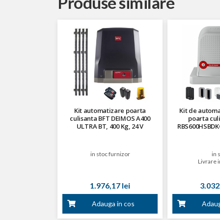
Produse similare
Kit automatizare poarta
Kit de automa
culisanta BFT DEIMOS A400
poarta cul
ULTRA BT, 400 Kg, 24 V
RBS600HSBDKCE
in stoc furnizor
in 
Livrare i
1.976,17 lei
3.032,
Adauga in cos
Adaug