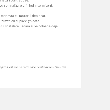
anaturi contrapuse.
cu semnalizare prin led intermitent.
ra manevra cu motorul deblocat.
ilizat, cu cuplare ghidata.
1). Instalare usoara si pe coloane deja
rin acest site sunt accesibile, neintrerupte si fara erori.