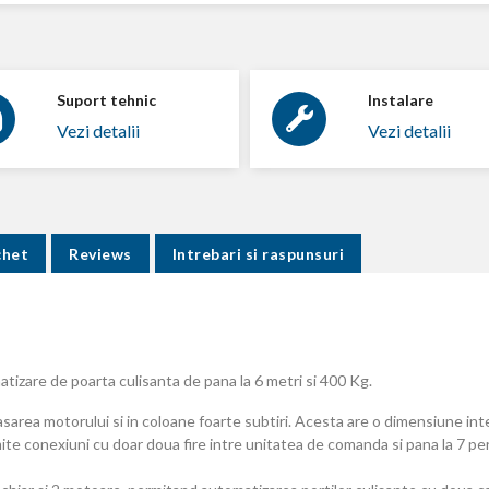
Suport tehnic
Instalare
Vezi detalii
Vezi detalii
chet
Reviews
Intrebari si raspunsuri
izare de poarta culisanta de pana la 6 metri si 400 Kg.
area motorului si in coloane foarte subtiri. Acesta are o dimensiune in
te conexiuni cu doar doua fire intre unitatea de comanda si pana la 7 pe