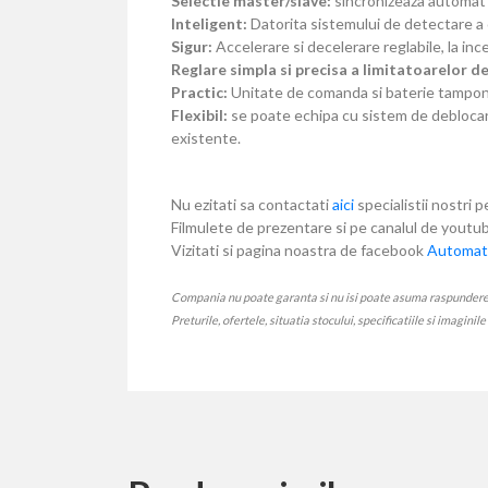
Selectie master/slave:
sincronizeaza automat 
Inteligent:
Datorita sistemului de detectare a 
Sigur:
Accelerare si decelerare reglabile, la ince
Reglare simpla si precisa a limitatoarelor de
Practic:
Unitate de comanda si baterie tampon (
Flexibil:
se poate echipa cu sistem de deblocare 
existente.
Nu ezitati sa contactati
aici
specialistii nostri p
Filmulete de prezentare si pe canalul de yout
Vizitati si pagina noastra de facebook
Automati
Compania nu poate garanta si nu isi poate asuma raspunderea ca
Preturile, ofertele, situatia stocului, specificatiile si imaginil