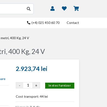
(+4) 021 450 60 70
Contact
 metri, 400 Kg, 24 V
ri, 400 Kg, 24 V
2.923,74 lei
bare
-
+
in stoc furnizor
Cost transport:
44 lei