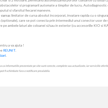
chiar si 2 motoare, permitand automatizarea portilor culisante cu doua c
obstacolelor si programarii automate a timpilor de lucru. Autodiagnostic 
putul si sfarsitul fiecarei manevre.
 cursa:
limitator de cursa absolut incorporat, invatare rapida cu o singu
optionale), care se pot conecta prin intermediul unui conector usor de ut
pe ambele laturi ale coloanei si/sau in exterior (cu accesoriile KIO si KA
entru a va ajuta !
ube
REUNIT
.
zari
.
 informatiile prezentate pe site sunt corecte, complete sau actualizate, iar serviciile oferite p
e pot fi schimbate fara o notificare prealabila.