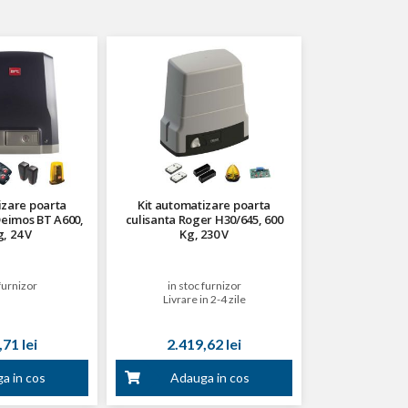
izare poarta
Kit automatizare poarta
Deimos BT A600,
culisanta Roger H30/645, 600
, 24 V
Kg, 230 V
furnizor
in stoc furnizor
Livrare in 2-4 zile
71 lei
2.419,62 lei
a in cos
Adauga in cos