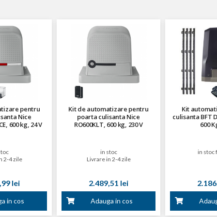
tizare pentru
Kit de automatizare pentru
Kit automat
isanta Nice
poarta culisanta Nice
culisanta BFT 
, 600 kg, 24 V
RO600KLT, 600 kg, 230 V
600 Kg
stoc
in stoc
in stoc 
n 2-4 zile
Livrare in 2-4 zile
99 lei
2.489,51 lei
2.186,
a in cos
Adauga in cos
Adaug