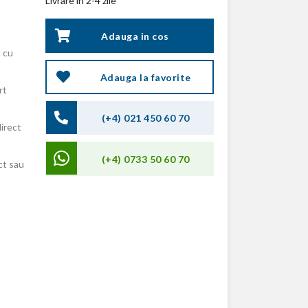
Livrare in 2-4 zile
Adauga in cos
 cu
Adauga la favorite
rt
(+4) 021 450 60 70
direct
(+4) 0733 50 60 70
ct sau