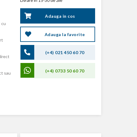
Livrare in 15-30 de zile
Adauga in cos
 cu
Adauga la favorite
rt
(+4) 021 450 60 70
direct
(+4) 0733 50 60 70
ct sau