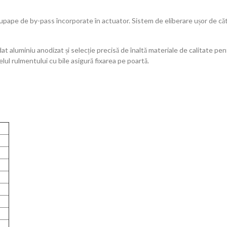
supape de by-pass încorporate în actuator. Sistem de eliberare ușor de căt
t aluminiu anodizat și selecție precisă de înaltă materiale de calitate pen
elul rulmentului cu bile asigură fixarea pe poartă.