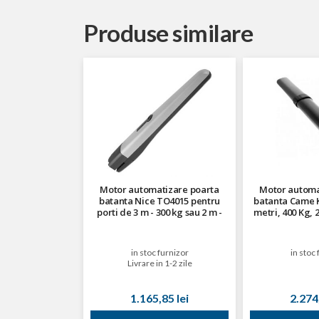
Produse similare
Motor automatizare poarta
Motor automa
batanta Nice TO4015 pentru
batanta Came K
porti de 3 m - 300 kg sau 2 m -
metri, 400 Kg, 
500 kg, 230 V
in stoc furnizor
in stoc 
Livrare in 1-2 zile
1.165,85 lei
2.274,