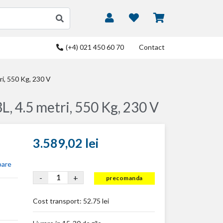
(+4) 021 450 60 70
Contact
ri, 550 Kg, 230 V
, 4.5 metri, 550 Kg, 230 V
3.589,02 lei
bare
-
+
precomanda
Cost transport:
52.75 lei