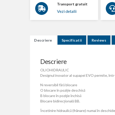
Transport gratuit
Vezi detalii
Descriere
Specificatii
Reviews
Descriere
OLIOHIDRAULIC
Designul inovator al supapei EVO permite, într-
N reversibil fără blocare
O blocare în poziție deschisă
B blocare în poziţie închisă
Blocare bidirecțională BB.
Încetinire hidraulică (frânare) numai în deschide