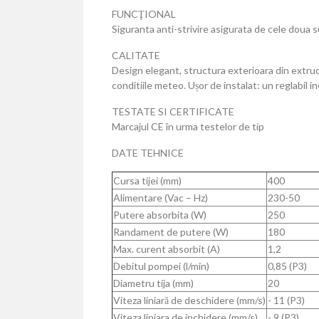
FUNCŢIONAL
Siguranta anti-strivire asigurata de cele doua 
CALITATE
Design elegant, structura exterioara din extruda
conditiile meteo. Ușor de instalat: un reglabil in
TESTATE SI CERTIFICATE
Marcajul CE în urma testelor de tip
DATE TEHNICE
Cursa tijei (mm)
400
Alimentare (Vac – Hz)
230-50
Putere absorbita (W)
250
Randament de putere (W)
180
Max. curent absorbit (A)
1,2
Debitul pompei (l/min)
0,85 (P3)
Diametru tija (mm)
20
Viteza liniară de deschidere (mm/s)
- 11 (P3)
Viteza liniara de inchidere (mm/s)
- 9 (P3)