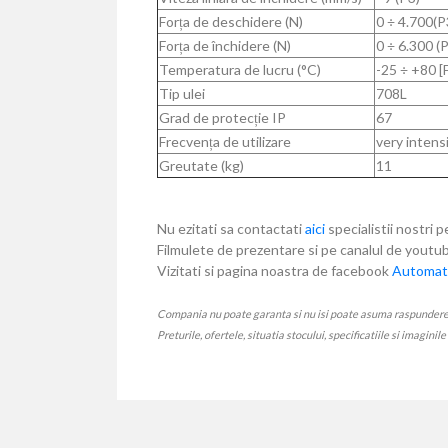
Forța de deschidere (N)
0 ÷ 4.700(P
Forța de închidere (N)
0 ÷ 6.300 (
Temperatura de lucru (°C)
-25 ÷ +80 [F
Tip ulei
708L
Grad de protecție IP
67
Frecvența de utilizare
very intens
Greutate (kg)
11
Nu ezitati sa contactati
aici
specialistii nostri p
Filmulete de prezentare si pe canalul de yout
Vizitati si pagina noastra de facebook
Automati
Compania nu poate garanta si nu isi poate asuma raspunderea ca
Preturile, ofertele, situatia stocului, specificatiile si imaginil