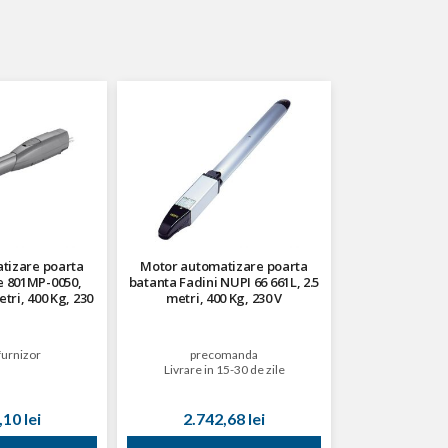
tizare poarta
Motor automatizare poarta
 801MP-0050,
batanta Fadini NUPI 66 661L, 2.5
ri, 400 Kg, 230
metri, 400 Kg, 230 V
V
furnizor
precomanda
Livrare in 15-30 de zile
10 lei
2.742,68 lei