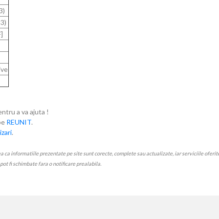
3)
P3)
]
ive
entru a va ajuta !
ube
REUNIT
.
zari
.
 informatiile prezentate pe site sunt corecte, complete sau actualizate, iar serviciile oferite p
e pot fi schimbate fara o notificare prealabila.