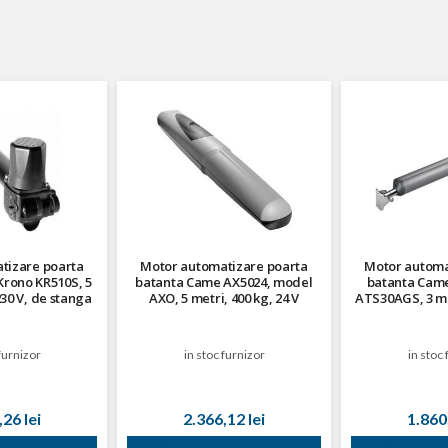
tizare poarta
Motor automatizare poarta
Motor automa
rono KR510S, 5
batanta Came AX5024, model
batanta Came
230 V, de stanga
AXO, 5 metri, 400 kg, 24 V
ATS30AGS, 3 met
furnizor
in stoc furnizor
in stoc 
26 lei
2.366,12 lei
1.860,