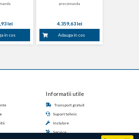
manda
precomanda
93 lei
4.359,63 lei
a in cos
Adauga in cos
Informatii utile
ente
Transport gratuit
te
Suport tehnic
tii
Instalare
Service