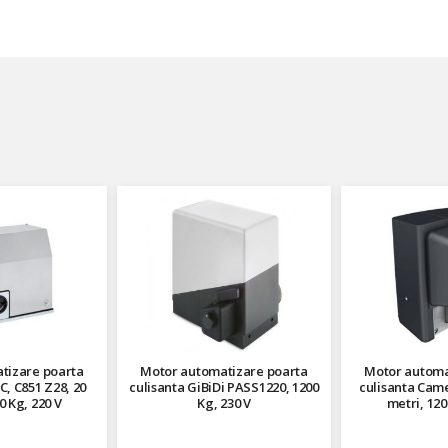
tizare poarta
Motor automatizare poarta
Motor automa
C, C851 Z28, 20
culisanta GiBiDi PASS1220, 1200
culisanta Cam
0 Kg, 220 V
Kg, 230 V
metri, 120