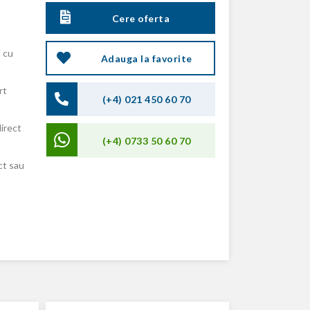
Cere oferta
 cu
Adauga la favorite
rt
(+4) 021 450 60 70
direct
(+4) 0733 50 60 70
ct sau