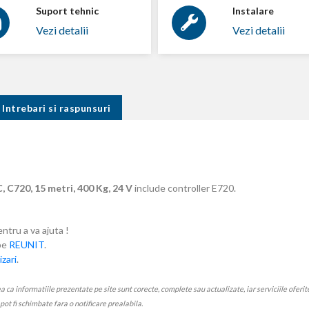
Suport tehnic
Instalare
Vezi detalii
Vezi detalii
Intrebari si raspunsuri
 C720, 15 metri, 400 Kg, 24 V
include controller E720.
entru a va ajuta !
ube
REUNIT
.
zari
.
 informatiile prezentate pe site sunt corecte, complete sau actualizate, iar serviciile oferite p
e pot fi schimbate fara o notificare prealabila.