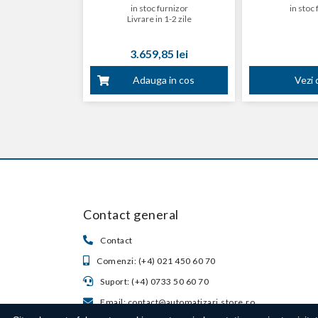
in stoc furnizor
in stoc 
Livrare in 1-2 zile
3.659,85 lei
Adauga in cos
Vezi d
Contact general
Contact
Comenzi: (+4) 021 450 60 70
Suport: (+4) 0733 50 60 70
Email: contact@automatizari.store.ro