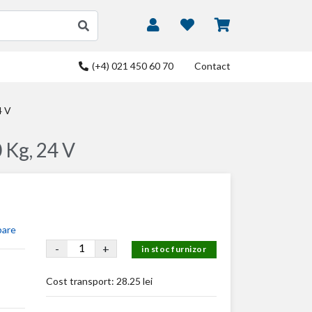
(+4) 021 450 60 70
Contact
4 V
 Kg, 24 V
bare
-
+
in stoc furnizor
Cost transport:
28.25 lei