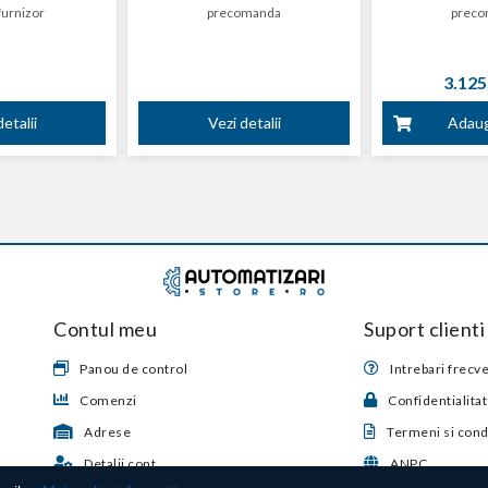
furnizor
precomanda
preco
3.125,
etalii
Vezi detalii
Adaug
Contul meu
Suport clienti
Panou de control
Intrebari frecv
Comenzi
Confidentialita
Adrese
Termeni si condi
Detalii cont
ANPC