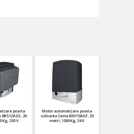
tizare poarta
Motor automatizare poarta
e BKS12AGS, 20
culisanta Came BXV10AGF, 20
0 Kg, 230 V
metri, 1000 Kg, 24 V