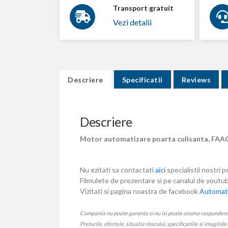
Transport gratuit
Vezi detalii
Descriere
Specificatii
Reviews
Descriere
Motor automatizare poarta culisanta, FAAC,
Nu ezitati sa contactati
aici
specialistii nostri p
Filmulete de prezentare si pe canalul de yout
Vizitati si pagina noastra de facebook
Automati
Compania nu poate garanta si nu isi poate asuma raspunderea ca
Preturile, ofertele, situatia stocului, specificatiile si imaginil