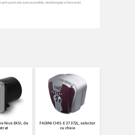
rin acest site sunt accesibile, neintrerupte si fara erori.
ie Nice EKSI, de
FADINI CHIS-E 37 372L, selector
strat
cu cheie