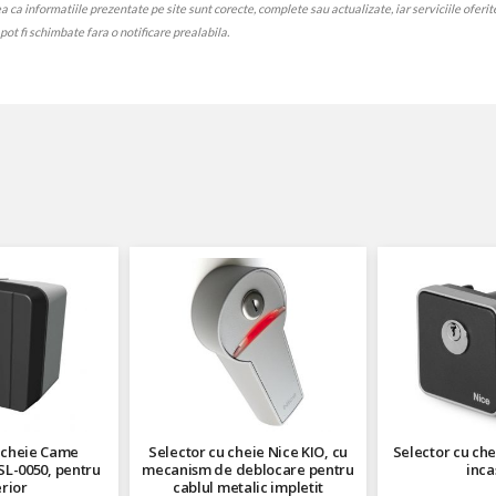
 informatiile prezentate pe site sunt corecte, complete sau actualizate, iar serviciile oferite p
e pot fi schimbate fara o notificare prealabila.
 cheie Came
Selector cu cheie Nice KIO, cu
Selector cu che
L-0050, pentru
mecanism de deblocare pentru
inca
rior
cablul metalic impletit