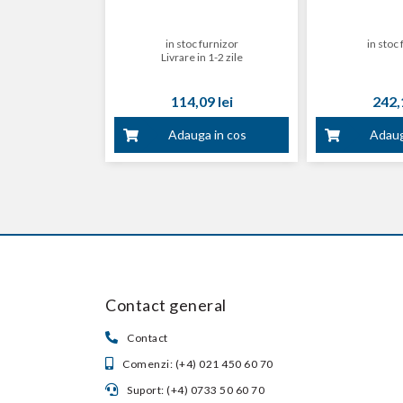
in stoc furnizor
in stoc 
Livrare in 1-2 zile
114,09 lei
242,1
Adauga in cos
Adaug
Contact general
Contact
Comenzi: (+4) 021 450 60 70
Suport: (+4) 0733 50 60 70