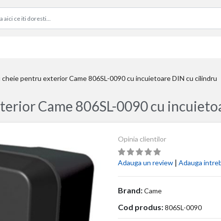
u cheie pentru exterior Came 806SL-0090 cu incuietoare DIN cu cilindru
xterior Came 806SL-0090 cu incuietoa
Opinia clientilor
|
Adauga un review
Adauga intre
Brand:
Came
Cod produs:
806SL-0090