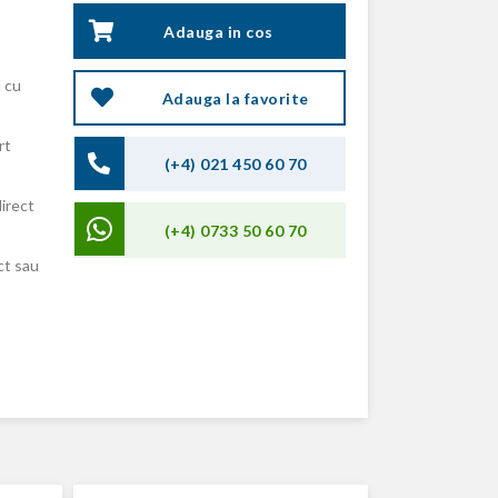
Adauga in cos
 cu
Adauga la favorite
rt
(+4) 021 450 60 70
direct
(+4) 0733 50 60 70
ct sau