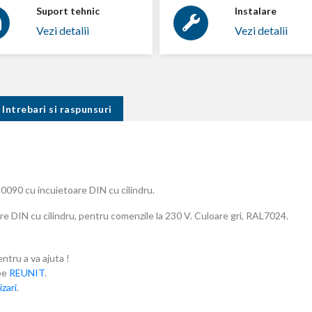
Suport tehnic
Instalare
Vezi detalii
Vezi detalii
Intrebari si raspunsuri
0090 cu incuietoare DIN cu cilindru.
are DIN cu cilindru, pentru comenzile la 230 V. Culoare gri, RAL7024.
entru a va ajuta !
ube
REUNIT
.
zari
.