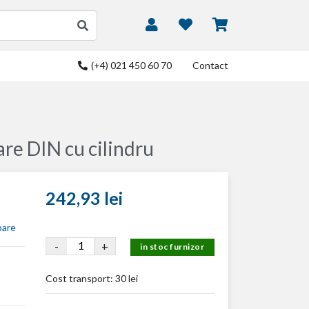
(+4) 021 450 60 70
Contact
re DIN cu cilindru
242,93 lei
bare
-
+
in stoc furnizor
Cost transport:
30 lei