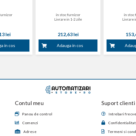
furnizor
in stoc furnizor
in stoc 
Livrare in 1-2 zile
Livrare i
3 lei
212,63 lei
153,6
a in cos
Adauga in cos
Adaug
Contul meu
Suport clienti
Panou de control
Intrebari frecv
Comenzi
Confidentialita
Adrese
Termeni si condi