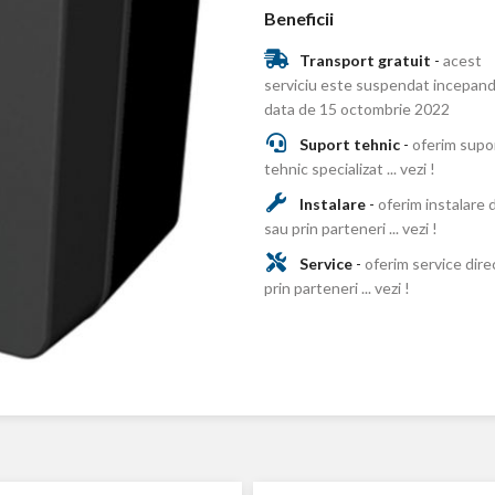
Beneficii
Transport gratuit
-
acest
serviciu este suspendat incepand
data de 15 octombrie 2022
Suport tehnic
-
oferim supo
tehnic specializat ... vezi !
Instalare
-
oferim instalare 
sau prin parteneri ... vezi !
Service
-
oferim service dire
prin parteneri ... vezi !