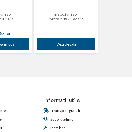
furnizor
in stoc furnizor
n 1-2 zile
livrare in 15-30 de zile
7 lei
a in cos
Vezi detalii
Informatii utile
ente
Transport gratuit
te
Suport tehnic
tii
Instalare