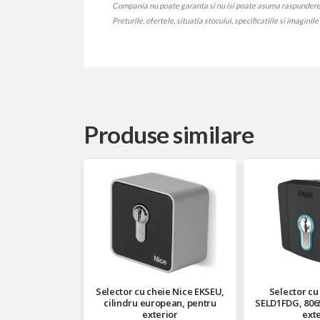
Compania nu poate garanta si nu isi poate asuma raspunderea ca
Preturile, ofertele, situatia stocului, specificatiile si imaginil
Produse similare
Selector cu cheie Nice EKSEU,
Selector cu
cilindru european, pentru
SELD1FDG, 806S
exterior
exte