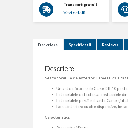
Transport gratuit
Vezi detalii
Descriere
Specificatii
Reviews
Descriere
Set fotocelule de exterior Came DIR10, raz
Un set de fotocelule Came DIR10 poate fi m
Fotocelulele detecteaza obstacolele din a
Fotocelulele portii culisante Came ajuta l
Fara a interfera cu alte dispozitive, fiec
Caracteristici:
Protectie ridicata;