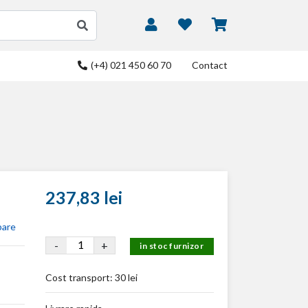
(+4) 021 450 60 70
Contact
237,83 lei
bare
-
+
in stoc furnizor
Cost transport:
30 lei