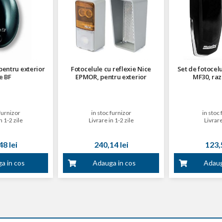
pentru exterior
Fotocelule cu reflexie Nice
Set de fotocelu
e BF
EPMOR, pentru exterior
MF30, raz
furnizor
in stoc furnizor
in stoc 
n 1-2 zile
Livrare in 1-2 zile
Livrare
8 lei
240,14 lei
123,5
a in cos
Adauga in cos
Adaug