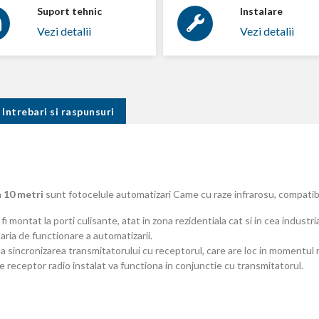
Suport tehnic
Instalare
Vezi detalii
Vezi detalii
Intrebari si raspunsuri
a 10 metri
sunt fotocelule automatizari Came cu raze infrarosu, compatibi
ontat la porti culisante, atat in zona rezidentiala cat si in cea industria
ria de functionare a automatizarii.
a sincronizarea transmitatorului cu receptorul, care are loc in momentul re
are receptor radio instalat va functiona in conjunctie cu transmitatorul.