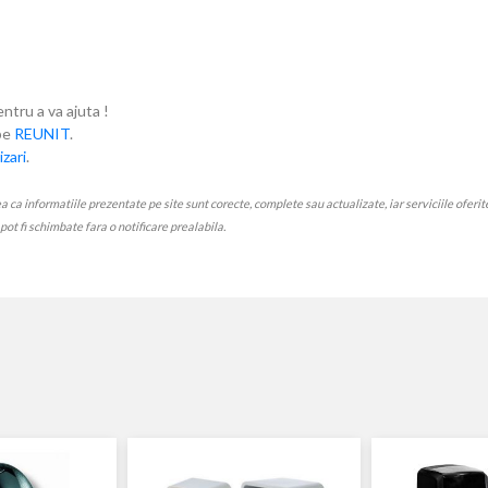
entru a va ajuta !
ube
REUNIT
.
zari
.
 informatiile prezentate pe site sunt corecte, complete sau actualizate, iar serviciile oferite p
e pot fi schimbate fara o notificare prealabila.