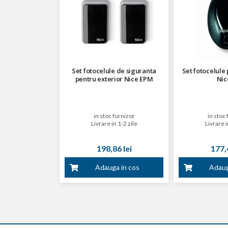
Set fotocelule de siguranta
Set fotocelule 
pentru exterior Nice EPM
Nic
in stoc furnizor
in stoc 
Livrare in 1-2 zile
Livrare i
198,86 lei
177,4
Adauga in cos
Adaug