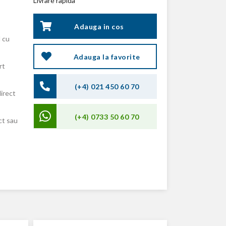
Livrare rapida
Adauga in cos
 cu
Adauga la favorite
rt
(+4) 021 450 60 70
direct
(+4) 0733 50 60 70
ct sau