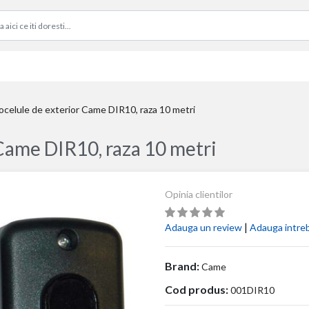
ocelule de exterior Came DIR10, raza 10 metri
 Came DIR10, raza 10 metri
Opinia clientilor
|
Adauga un review
Adauga intre
Brand:
Came
Cod produs:
001DIR10