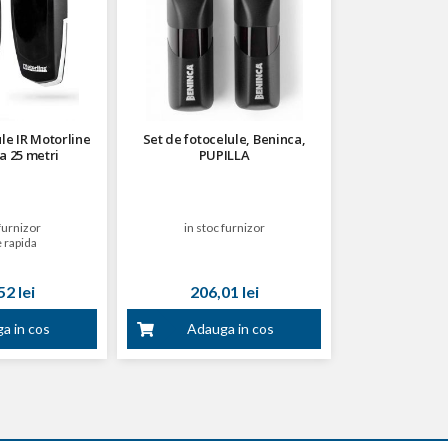
le IR Motorline
Set de fotocelule, Beninca,
a 25 metri
PUPILLA
furnizor
in stoc furnizor
 rapida
2 lei
206,01 lei
a in cos
Adauga in cos