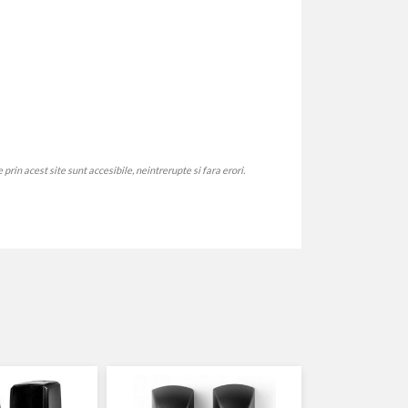
rin acest site sunt accesibile, neintrerupte si fara erori.