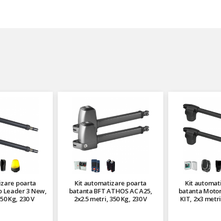
izare poarta
Kit automatizare poarta
Kit automat
o Leader 3 New,
batanta BFT ATHOS AC A25,
batanta Motor
50 Kg, 230 V
2x2.5 metri, 350 Kg, 230 V
KIT, 2x3 metri