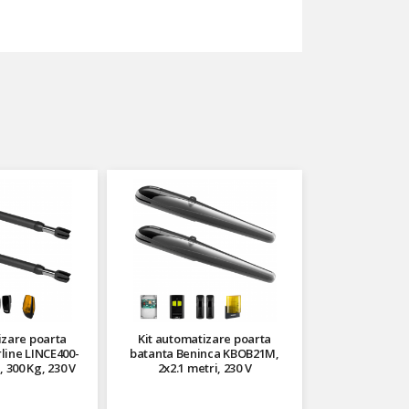
izare poarta
Kit automatizare poarta
line LINCE400-
batanta Beninca KBOB21M,
, 300 Kg, 230 V
2x2.1 metri, 230 V