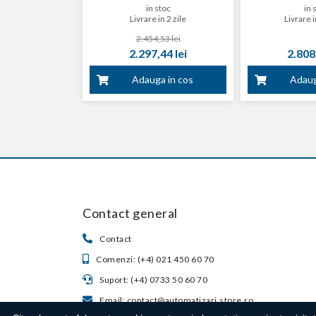
in stoc
in 
Livrare in 2 zile
Livrare i
2.454,53 lei
2.297,44 lei
2.808,
Adauga in cos
Adaug
Contact general
Contact
Comenzi: (+4) 021 450 60 70
Suport: (+4) 0733 50 60 70
Email: contact@automatizari.store.ro