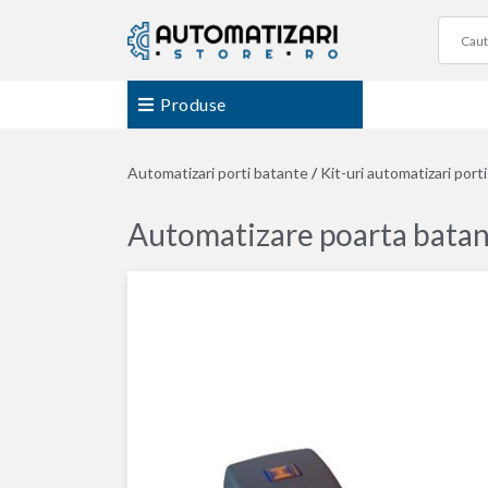
Produse
Automatizari porti batante
/
Kit-uri automatizari port
Automatizare poarta batant