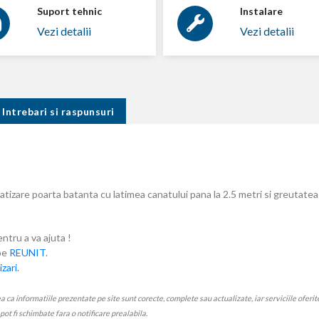
Suport tehnic
Instalare
Vezi detalii
Vezi detalii
Intrebari si raspunsuri
izare poarta batanta cu latimea canatului pana la 2.5 metri si greutate
entru a va ajuta !
ube
REUNIT
.
zari
.
 informatiile prezentate pe site sunt corecte, complete sau actualizate, iar serviciile oferite p
e pot fi schimbate fara o notificare prealabila.