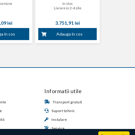
furnizor
in stoc
Livrare in 2-4 zile
09 lei
3.751,91 lei
a in cos
Adauga in cos
Informatii utile
ente
Transport gratuit
te
Suport tehnic
tii
Instalare
Service