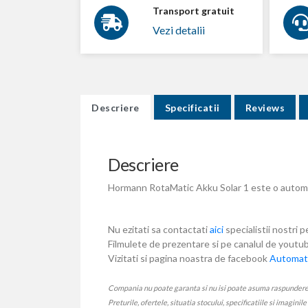
Transport gratuit
Vezi detalii
Descriere
Specificatii
Reviews
Descriere
Hormann RotaMatic Akku Solar 1 este o automat
Nu ezitati sa contactati
aici
specialistii nostri p
Filmulete de prezentare si pe canalul de yout
Vizitati si pagina noastra de facebook
Automati
Compania nu poate garanta si nu isi poate asuma raspunderea ca
Preturile, ofertele, situatia stocului, specificatiile si imaginil