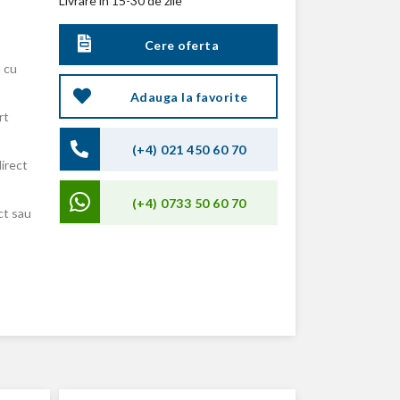
Livrare in 15-30 de zile
Cere oferta
 cu
Adauga la favorite
rt
(+4) 021 450 60 70
direct
(+4) 0733 50 60 70
ct sau