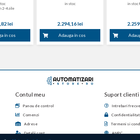
stoc
in stoc
in stoc 
n 2-4 zile
82 lei
2.294,16 lei
2.259,
a in cos
Adauga in cos
Adaug
Contul meu
Suport clienti
Panou de control
Intrebari frecv
Comenzi
Confidentialita
Adrese
Termeni si condi
Detalii cont
ANPC