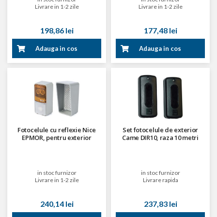
Livrare in 1-2 zile
Livrare in 1-2 zile
198,86 lei
177,48 lei
Adauga in cos
Adauga in cos
Fotocelule cu reflexie Nice
Set fotocelule de exterior
EPMOR, pentru exterior
Came DIR10, raza 10 metri
in stoc furnizor
in stoc furnizor
Livrare in 1-2 zile
Livrare rapida
240,14 lei
237,83 lei