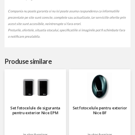
Compania nu poate garanta si nu isi poate asuma raspunderea ca informatiile
prezentate pe site sunt corecte, complete sau actualizate, iar serviciile oferite prin
acest site sunt accesibile, neintrerupte si fara erori.
Preturile, ofertele, situatia stocului, specificatiile si imaginile pot fi schimbate fara
o notificare prealabila.
Produse similare
Set fotocelule de siguranta
Set fotocelule pentru exterior
pentru exterior Nice EPM
Nice BF
in stoc furnizor
in stoc furnizor