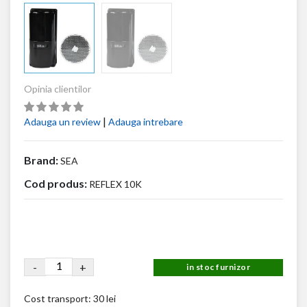
Opinia clientilor
|
Adauga un review
Adauga intrebare
Brand:
SEA
Cod produs:
REFLEX 10K
-
+
in stoc furnizor
Cost transport:
30 lei